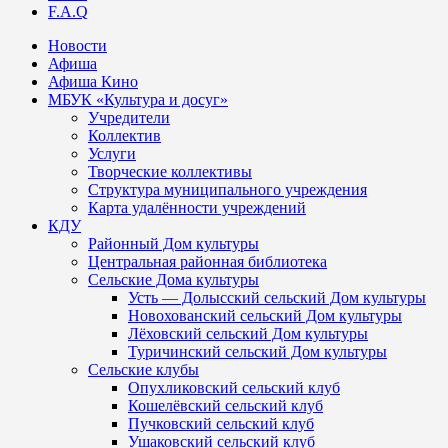
F.A.Q
Новости
Афиша
Афиша Кино
МБУК «Культура и досуг»
Учредители
Коллектив
Услуги
Творческие коллективы
Структура муниципального учреждения
Карта удалённости учреждений
КДУ
Районный Дом культуры
Центральная районная библиотека
Сельские Дома культуры
Усть — Долысский сельский Дом культуры
Новохованский сельский Дом культуры
Лёховский сельский Дом культуры
Туричинский сельский Дом культуры
Сельские клубы
Опухликовский сельский клуб
Кошелёвский сельский клуб
Пучковский сельский клуб
Ушаковский сельский клуб