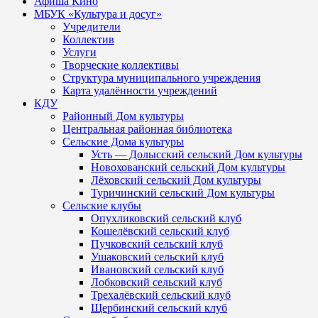
Афиша Кино
МБУК «Культура и досуг»
Учредители
Коллектив
Услуги
Творческие коллективы
Структура муниципального учреждения
Карта удалённости учреждений
КДУ
Районный Дом культуры
Центральная районная библиотека
Сельские Дома культуры
Усть — Долысский сельский Дом культуры
Новохованский сельский Дом культуры
Лёховский сельский Дом культуры
Туричинский сельский Дом культуры
Сельские клубы
Опухликовский сельский клуб
Кошелёвский сельский клуб
Пучковский сельский клуб
Ушаковский сельский клуб
Ивановский сельский клуб
Лобковский сельский клуб
Трехалёвский сельский клуб
Щербинский сельский клуб