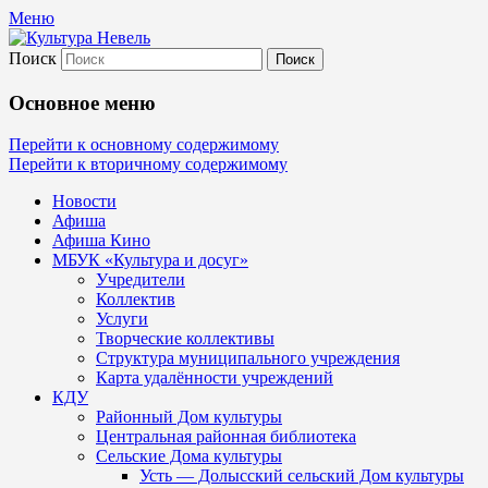
Меню
Поиск
Культура Невель
Основное меню
МБУК Невельского района "Культура
Перейти к основному содержимому
Перейти к вторичному содержимому
и досуг"
Новости
Афиша
Афиша Кино
МБУК «Культура и досуг»
Учредители
Коллектив
Услуги
Творческие коллективы
Структура муниципального учреждения
Карта удалённости учреждений
КДУ
Районный Дом культуры
Центральная районная библиотека
Сельские Дома культуры
Усть — Долысский сельский Дом культуры