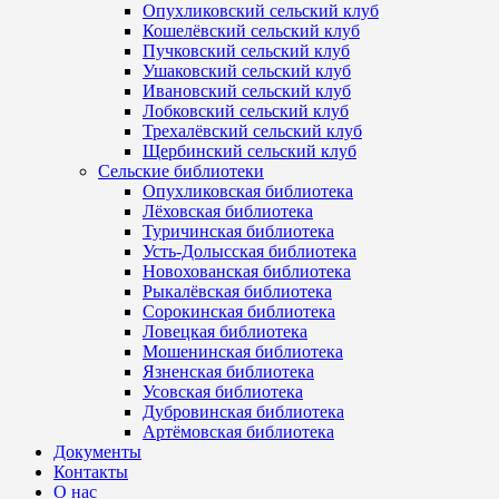
Опухликовский сельский клуб
Кошелёвский сельский клуб
Пучковский сельский клуб
Ушаковский сельский клуб
Ивановский сельский клуб
Лобковский сельский клуб
Трехалёвский сельский клуб
Щербинский сельский клуб
Сельские библиотеки
Опухликовская библиотека
Лёховская библиотека
Туричинская библиотека
Усть-Долысская библиотека
Новохованская библиотека
Рыкалёвская библиотека
Сорокинская библиотека
Ловецкая библиотека
Мошенинская библиотека
Язненская библиотека
Усовская библиотека
Дубровинская библиотека
Артёмовская библиотека
Документы
Контакты
О нас