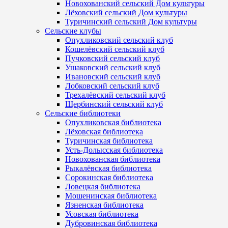
Новохованский сельский Дом культуры
Лёховский сельский Дом культуры
Туричинский сельский Дом культуры
Сельские клубы
Опухликовский сельский клуб
Кошелёвский сельский клуб
Пучковский сельский клуб
Ушаковский сельский клуб
Ивановский сельский клуб
Лобковский сельский клуб
Трехалёвский сельский клуб
Щербинский сельский клуб
Сельские библиотеки
Опухликовская библиотека
Лёховская библиотека
Туричинская библиотека
Усть-Долысская библиотека
Новохованская библиотека
Рыкалёвская библиотека
Сорокинская библиотека
Ловецкая библиотека
Мошенинская библиотека
Язненская библиотека
Усовская библиотека
Дубровинская библиотека