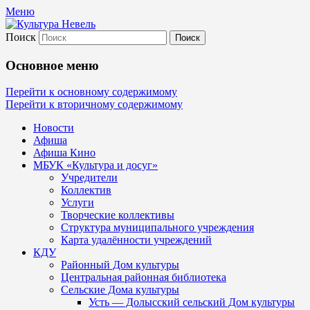
Меню
Поиск
Культура Невель
Основное меню
МБУК Невельского района "Культура
Перейти к основному содержимому
Перейти к вторичному содержимому
и досуг"
Новости
Афиша
Афиша Кино
МБУК «Культура и досуг»
Учредители
Коллектив
Услуги
Творческие коллективы
Структура муниципального учреждения
Карта удалённости учреждений
КДУ
Районный Дом культуры
Центральная районная библиотека
Сельские Дома культуры
Усть — Долысский сельский Дом культуры