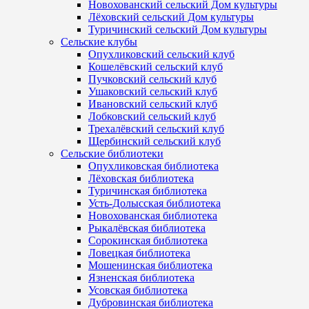
Новохованский сельский Дом культуры
Лёховский сельский Дом культуры
Туричинский сельский Дом культуры
Сельские клубы
Опухликовский сельский клуб
Кошелёвский сельский клуб
Пучковский сельский клуб
Ушаковский сельский клуб
Ивановский сельский клуб
Лобковский сельский клуб
Трехалёвский сельский клуб
Щербинский сельский клуб
Сельские библиотеки
Опухликовская библиотека
Лёховская библиотека
Туричинская библиотека
Усть-Долысская библиотека
Новохованская библиотека
Рыкалёвская библиотека
Сорокинская библиотека
Ловецкая библиотека
Мошенинская библиотека
Язненская библиотека
Усовская библиотека
Дубровинская библиотека