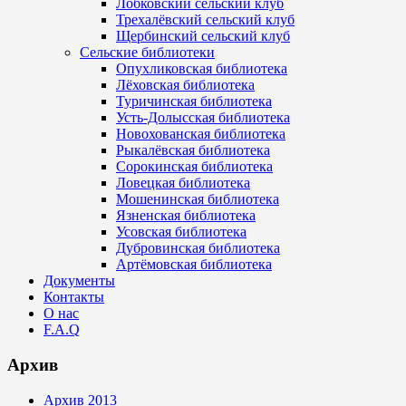
Лобковский сельский клуб
Трехалёвский сельский клуб
Щербинский сельский клуб
Сельские библиотеки
Опухликовская библиотека
Лёховская библиотека
Туричинская библиотека
Усть-Долысская библиотека
Новохованская библиотека
Рыкалёвская библиотека
Сорокинская библиотека
Ловецкая библиотека
Мошенинская библиотека
Язненская библиотека
Усовская библиотека
Дубровинская библиотека
Артёмовская библиотека
Документы
Контакты
О нас
F.A.Q
Архив
Архив 2013