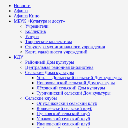
Новости
Афиша
Афиша Кино
МБУК «Культура и досуг»
Учредители
Коллектив
Услуги
Творческие коллективы
Структура муниципального учреждения
Карта удалённости учреждений
КДУ
Районный Дом культуры
Центральная районная библиотека
Сельские Дома культуры
Усть — Долысский сельский Дом культуры
Новохованский сельский Дом культуры
Лёховский сельский Дом культуры
Туричинский сельский Дом культуры
Сельские клубы
Опухликовский сельский клуб
Кошелёвский сельский клуб
Пучковский сельский клуб
Ушаковский сельский клуб
Ивановский сельский клуб