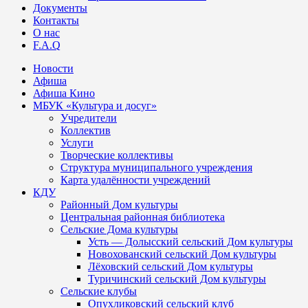
Документы
Контакты
О нас
F.A.Q
Новости
Афиша
Афиша Кино
МБУК «Культура и досуг»
Учредители
Коллектив
Услуги
Творческие коллективы
Структура муниципального учреждения
Карта удалённости учреждений
КДУ
Районный Дом культуры
Центральная районная библиотека
Сельские Дома культуры
Усть — Долысский сельский Дом культуры
Новохованский сельский Дом культуры
Лёховский сельский Дом культуры
Туричинский сельский Дом культуры
Сельские клубы
Опухликовский сельский клуб