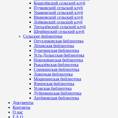
Кошелёвский сельский клуб
Пучковский сельский клуб
Ушаковский сельский клуб
Ивановский сельский клуб
Лобковский сельский клуб
Трехалёвский сельский клуб
Щербинский сельский клуб
Сельские библиотеки
Опухликовская библиотека
Лёховская библиотека
Туричинская библиотека
Усть-Долысская библиотека
Новохованская библиотека
Рыкалёвская библиотека
Сорокинская библиотека
Ловецкая библиотека
Мошенинская библиотека
Язненская библиотека
Усовская библиотека
Дубровинская библиотека
Артёмовская библиотека
Документы
Контакты
О нас
F.A.Q