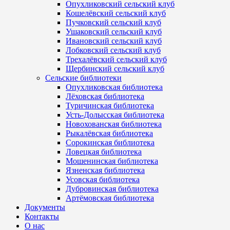
Опухликовский сельский клуб
Кошелёвский сельский клуб
Пучковский сельский клуб
Ушаковский сельский клуб
Ивановский сельский клуб
Лобковский сельский клуб
Трехалёвский сельский клуб
Щербинский сельский клуб
Сельские библиотеки
Опухликовская библиотека
Лёховская библиотека
Туричинская библиотека
Усть-Долысская библиотека
Новохованская библиотека
Рыкалёвская библиотека
Сорокинская библиотека
Ловецкая библиотека
Мошенинская библиотека
Язненская библиотека
Усовская библиотека
Дубровинская библиотека
Артёмовская библиотека
Документы
Контакты
О нас