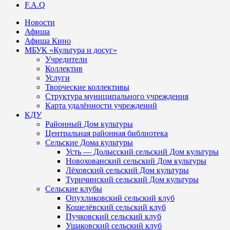
F.A.Q
Новости
Афиша
Афиша Кино
МБУК «Культура и досуг»
Учредители
Коллектив
Услуги
Творческие коллективы
Структура муниципального учреждения
Карта удалённости учреждений
КДУ
Районный Дом культуры
Центральная районная библиотека
Сельские Дома культуры
Усть — Долысский сельский Дом культуры
Новохованский сельский Дом культуры
Лёховский сельский Дом культуры
Туричинский сельский Дом культуры
Сельские клубы
Опухликовский сельский клуб
Кошелёвский сельский клуб
Пучковский сельский клуб
Ушаковский сельский клуб