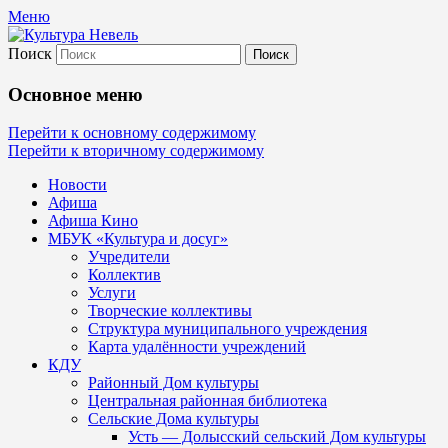
Меню
Поиск
Культура Невель
Основное меню
МБУК Невельского района "Культура
Перейти к основному содержимому
Перейти к вторичному содержимому
и досуг"
Новости
Афиша
Афиша Кино
МБУК «Культура и досуг»
Учредители
Коллектив
Услуги
Творческие коллективы
Структура муниципального учреждения
Карта удалённости учреждений
КДУ
Районный Дом культуры
Центральная районная библиотека
Сельские Дома культуры
Усть — Долысский сельский Дом культуры