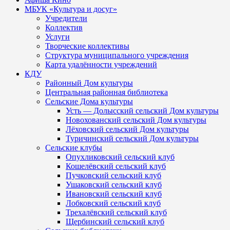
МБУК «Культура и досуг»
Учредители
Коллектив
Услуги
Творческие коллективы
Структура муниципального учреждения
Карта удалённости учреждений
КДУ
Районный Дом культуры
Центральная районная библиотека
Сельские Дома культуры
Усть — Долысский сельский Дом культуры
Новохованский сельский Дом культуры
Лёховский сельский Дом культуры
Туричинский сельский Дом культуры
Сельские клубы
Опухликовский сельский клуб
Кошелёвский сельский клуб
Пучковский сельский клуб
Ушаковский сельский клуб
Ивановский сельский клуб
Лобковский сельский клуб
Трехалёвский сельский клуб
Щербинский сельский клуб