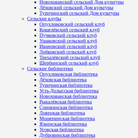
Новохованский сельский Дом культуры
Лёховский сельский Дом культуры
Туричинский сельский Дом культуры
Сельские клубы
Опухликовский сельский клуб
Кошелёвский сельский клуб
Пучковский сельский клуб
Ушаковский сельский клуб
Ивановский сельский клуб
Лобковский сельский клуб
Трехалёвский сельский клуб
Щербинский сельский клуб
Сельские библиотеки
Опухликовская библиотека
Лёховская библиотека
Туричинская библиотека
Усть-Долысская библиотека
Новохованская библиотека
Рыкалёвская библиотека
Сорокинская библиотека
Ловецкая библиотека
Мошенинская библиотека
Язненская библиотека
Усовская библиотека
Дубровинская библиотека