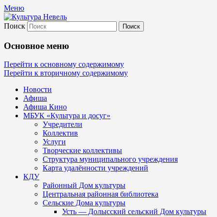
Меню
Поиск
Культура Невель
Основное меню
МБУК Невельского района "Культура
Перейти к основному содержимому
Перейти к вторичному содержимому
и досуг"
Новости
Афиша
Афиша Кино
МБУК «Культура и досуг»
Учредители
Коллектив
Услуги
Творческие коллективы
Структура муниципального учреждения
Карта удалённости учреждений
КДУ
Районный Дом культуры
Центральная районная библиотека
Сельские Дома культуры
Усть — Долысский сельский Дом культуры