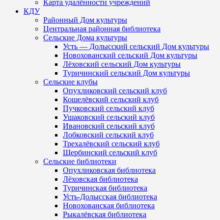
Карта удалённости учреждений
КДУ
Районный Дом культуры
Центральная районная библиотека
Сельские Дома культуры
Усть — Долысский сельский Дом культуры
Новохованский сельский Дом культуры
Лёховский сельский Дом культуры
Туричинский сельский Дом культуры
Сельские клубы
Опухликовский сельский клуб
Кошелёвский сельский клуб
Пучковский сельский клуб
Ушаковский сельский клуб
Ивановский сельский клуб
Лобковский сельский клуб
Трехалёвский сельский клуб
Щербинский сельский клуб
Сельские библиотеки
Опухликовская библиотека
Лёховская библиотека
Туричинская библиотека
Усть-Долысская библиотека
Новохованская библиотека
Рыкалёвская библиотека