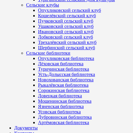
Сельские клубы
Опухликовский сельский клуб
Кошелёвский сельский клуб
Пучковский сельский клуб
Ушаковский сельский клуб
Ивановский сельский клуб
Лобковский сельский клуб
Трехалёвский сельский клуб
Щербинский сельский клуб
Сельские библиотеки
Опухликовская библиотека
Лёховская библиотека
Туричинская библиотека
Усть-Долысская библиотека
Новохованская библиотека
Рыкалёвская библиотека
Сорокинская библиотека
Ловецкая библиотека
Мошенинская библиотека
Язненская библиотека
Усовская библиотека
Дубровинская библиотека
Артёмовская библиотека
Документы