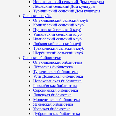
Новохованский сельский Дом культуры
Лёховский сельский Дом культуры
Туричинский сельский Дом культуры
Сельские клубы
Опухликовский сельский клуб
Кошелёвский сельский клуб
Пучковский сельский клуб
Ушаковский сельский клуб
Ивановский сельский клуб
Лобковский сельский клуб
Трехалёвский сельский клуб
Щербинский сельский клуб
Сельские библиотеки
Опухликовская библиотека
Лёховская библиотека
Туричинская библиотека
Усть-Долысская библиотека
Новохованская библиотека
Рыкалёвская библиотека
Сорокинская библиотека
Ловецкая библиотека
Мошенинская библиотека
Язненская библиотека
Усовская библиотека
Дубровинская библиотека