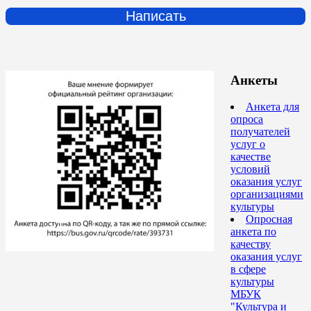
Написать
Анкеты
Анкета для
опроса
получателей
услуг о
качестве
условий
оказания услуг
организациями
культуры
Опросная
анкета по
качеству
оказания услуг
в сфере
культуры
МБУК
"Культура и