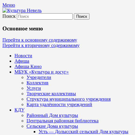
Меню
Поиск
Культура Невель
Основное меню
МБУК Невельского района "Культура
Перейти к основному содержимому
Перейти к вторичному содержимому
и досуг"
Новости
Афиша
Афиша Кино
МБУК «Культура и досуг»
Учредители
Коллектив
Услуги
Творческие коллективы
Структура муниципального учреждения
Карта удалённости учреждений
КДУ
Районный Дом культуры
Центральная районная библиотека
Сельские Дома культуры
Усть — Долысский сельский Дом культуры