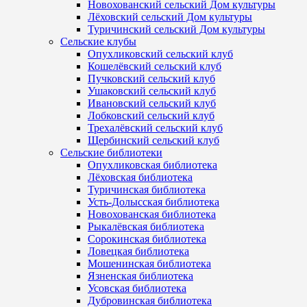
Новохованский сельский Дом культуры
Лёховский сельский Дом культуры
Туричинский сельский Дом культуры
Сельские клубы
Опухликовский сельский клуб
Кошелёвский сельский клуб
Пучковский сельский клуб
Ушаковский сельский клуб
Ивановский сельский клуб
Лобковский сельский клуб
Трехалёвский сельский клуб
Щербинский сельский клуб
Сельские библиотеки
Опухликовская библиотека
Лёховская библиотека
Туричинская библиотека
Усть-Долысская библиотека
Новохованская библиотека
Рыкалёвская библиотека
Сорокинская библиотека
Ловецкая библиотека
Мошенинская библиотека
Язненская библиотека
Усовская библиотека
Дубровинская библиотека