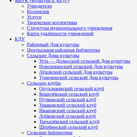
МБУК «Культура и досуг»
Учредители
Коллектив
Услуги
Творческие коллективы
Структура муниципального учреждения
Карта удалённости учреждений
КДУ
Районный Дом культуры
Центральная районная библиотека
Сельские Дома культуры
Усть — Долысский сельский Дом культуры
Новохованский сельский Дом культуры
Лёховский сельский Дом культуры
Туричинский сельский Дом культуры
Сельские клубы
Опухликовский сельский клуб
Кошелёвский сельский клуб
Пучковский сельский клуб
Ушаковский сельский клуб
Ивановский сельский клуб
Лобковский сельский клуб
Трехалёвский сельский клуб
Щербинский сельский клуб
Сельские библиотеки