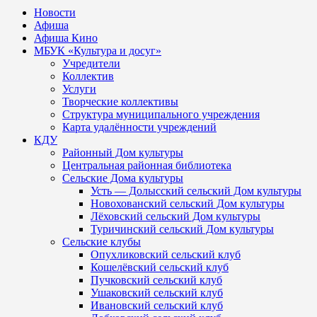
Новости
Афиша
Афиша Кино
МБУК «Культура и досуг»
Учредители
Коллектив
Услуги
Творческие коллективы
Структура муниципального учреждения
Карта удалённости учреждений
КДУ
Районный Дом культуры
Центральная районная библиотека
Сельские Дома культуры
Усть — Долысский сельский Дом культуры
Новохованский сельский Дом культуры
Лёховский сельский Дом культуры
Туричинский сельский Дом культуры
Сельские клубы
Опухликовский сельский клуб
Кошелёвский сельский клуб
Пучковский сельский клуб
Ушаковский сельский клуб
Ивановский сельский клуб