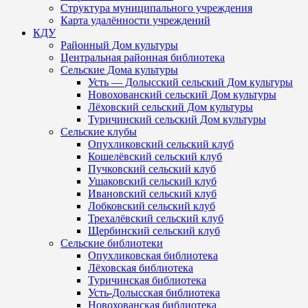
Структура муниципального учреждения
Карта удалённости учреждений
КДУ
Районный Дом культуры
Центральная районная библиотека
Сельские Дома культуры
Усть — Долысский сельский Дом культуры
Новохованский сельский Дом культуры
Лёховский сельский Дом культуры
Туричинский сельский Дом культуры
Сельские клубы
Опухликовский сельский клуб
Кошелёвский сельский клуб
Пучковский сельский клуб
Ушаковский сельский клуб
Ивановский сельский клуб
Лобковский сельский клуб
Трехалёвский сельский клуб
Щербинский сельский клуб
Сельские библиотеки
Опухликовская библиотека
Лёховская библиотека
Туричинская библиотека
Усть-Долысская библиотека
Новохованская библиотека