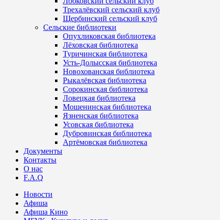
Лобковский сельский клуб
Трехалёвский сельский клуб
Щербинский сельский клуб
Сельские библиотеки
Опухликовская библиотека
Лёховская библиотека
Туричинская библиотека
Усть-Долысская библиотека
Новохованская библиотека
Рыкалёвская библиотека
Сорокинская библиотека
Ловецкая библиотека
Мошенинская библиотека
Язненская библиотека
Усовская библиотека
Дубровинская библиотека
Артёмовская библиотека
Документы
Контакты
О нас
F.A.Q
Новости
Афиша
Афиша Кино