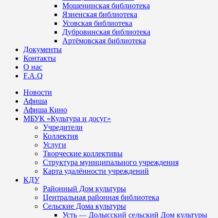
Мошенинская библиотека
Язненская библиотека
Усовская библиотека
Дубровинская библиотека
Артёмовская библиотека
Документы
Контакты
О нас
F.A.Q
Новости
Афиша
Афиша Кино
МБУК «Культура и досуг»
Учредители
Коллектив
Услуги
Творческие коллективы
Структура муниципального учреждения
Карта удалённости учреждений
КДУ
Районный Дом культуры
Центральная районная библиотека
Сельские Дома культуры
Усть — Долысский сельский Дом культуры