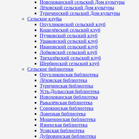
Новохованский сельский Дом культуры
Лёховский сельский Дом культуры
Туричинский сельский Дом культуры
Сельские клубы
Опухликовский сельский клуб
Кошелёвский сельский клуб
Пучковский сельский клуб
Ушаковский сельский клуб
Ивановский сельский клуб
Лобковский сельский клуб
Трехалёвский сельский клуб
Щербинский сельский клуб
Сельские библиотеки
Опухликовская библиотека
Лёховская библиотека
Туричинская библиотека
Усть-Долысская библиотека
Новохованская библиотека
Рыкалёвская библиотека
Сорокинская библиотека
Ловецкая библиотека
Мошенинская библиотека
Язненская библиотека
Усовская библиотека
Дубровинская библиотека