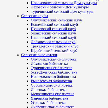
Новохованский сельский Дом культуры
Лёховский сельский Дом культуры
Туричинский сельский Дом культуры
Сельские клубы
Опухликовский сельский клуб
Кошелёвский сельский клуб
Пучковский сельский клуб
Ушаковский сельский клуб
Ивановский сельский клуб
Лобковский сельский клуб
Трехалёвский сельский клуб
Щербинский сельский клуб
Сельские библиотеки
Опухликовская библиотека
Лёховская библиотека
Туричинская библиотека
Усть-Долысская библиотека
Новохованская библиотека
Рыкалёвская библиотека
Сорокинская библиотека
Ловецкая библиотека
Мошенинская библиотека
Язненская библиотека
Усовская библиотека
Дубровинская библиотека