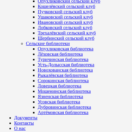
Опухликовский сельский клуб
Кошелёвский сельский клуб
Пучковский сельский клуб
Ушаковский сельский клуб
Ивановский сельский клуб
Лобковский сельский клуб
Трехалёвский сельский клуб
Щербинский сельский клуб
Сельские библиотеки
Опухликовская библиотека
Лёховская библиотека
Туричинская библиотека
Усть-Долысская библиотека
Новохованская библиотека
Рыкалёвская библиотека
Сорокинская библиотека
Ловецкая библиотека
Мошенинская библиотека
Язненская библиотека
Усовская библиотека
Дубровинская библиотека
Артёмовская библиотека
Документы
Контакты
О нас