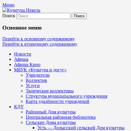
Меню
Поиск
Культура Невель
Основное меню
МБУК Невельского района "Культура
Перейти к основному содержимому
Перейти к вторичному содержимому
и досуг"
Новости
Афиша
Афиша Кино
МБУК «Культура и досуг»
Учредители
Коллектив
Услуги
Творческие коллективы
Структура муниципального учреждения
Карта удалённости учреждений
КДУ
Районный Дом культуры
Центральная районная библиотека
Сельские Дома культуры
Усть — Долысский сельский Дом культуры