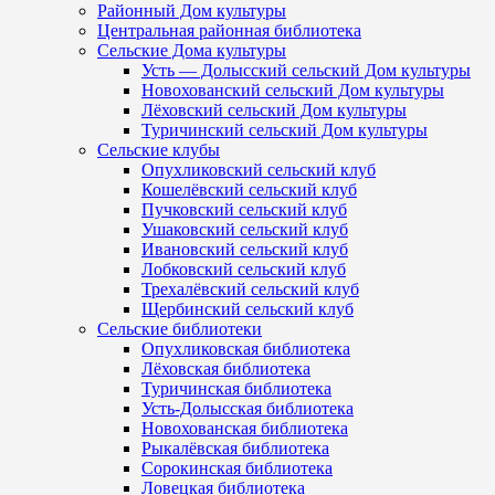
Районный Дом культуры
Центральная районная библиотека
Сельские Дома культуры
Усть — Долысский сельский Дом культуры
Новохованский сельский Дом культуры
Лёховский сельский Дом культуры
Туричинский сельский Дом культуры
Сельские клубы
Опухликовский сельский клуб
Кошелёвский сельский клуб
Пучковский сельский клуб
Ушаковский сельский клуб
Ивановский сельский клуб
Лобковский сельский клуб
Трехалёвский сельский клуб
Щербинский сельский клуб
Сельские библиотеки
Опухликовская библиотека
Лёховская библиотека
Туричинская библиотека
Усть-Долысская библиотека
Новохованская библиотека
Рыкалёвская библиотека
Сорокинская библиотека
Ловецкая библиотека