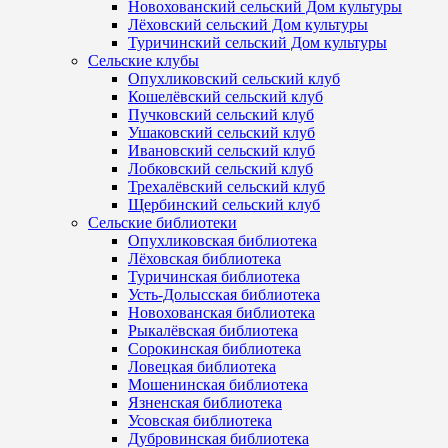
Новохованский сельский Дом культуры
Лёховский сельский Дом культуры
Туричинский сельский Дом культуры
Сельские клубы
Опухликовский сельский клуб
Кошелёвский сельский клуб
Пучковский сельский клуб
Ушаковский сельский клуб
Ивановский сельский клуб
Лобковский сельский клуб
Трехалёвский сельский клуб
Щербинский сельский клуб
Сельские библиотеки
Опухликовская библиотека
Лёховская библиотека
Туричинская библиотека
Усть-Долысская библиотека
Новохованская библиотека
Рыкалёвская библиотека
Сорокинская библиотека
Ловецкая библиотека
Мошенинская библиотека
Язненская библиотека
Усовская библиотека
Дубровинская библиотека