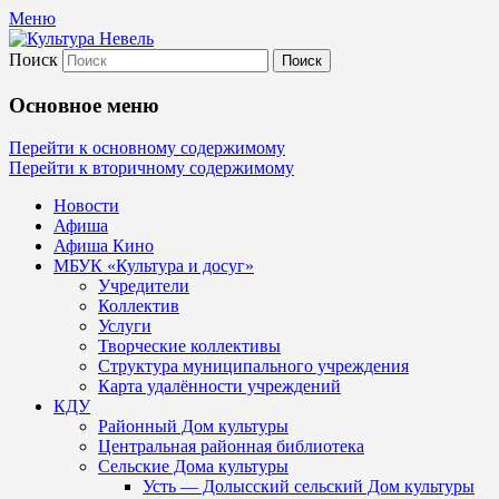
Меню
Поиск
Культура Невель
Основное меню
МБУК Невельского района "Культура
Перейти к основному содержимому
Перейти к вторичному содержимому
и досуг"
Новости
Афиша
Афиша Кино
МБУК «Культура и досуг»
Учредители
Коллектив
Услуги
Творческие коллективы
Структура муниципального учреждения
Карта удалённости учреждений
КДУ
Районный Дом культуры
Центральная районная библиотека
Сельские Дома культуры
Усть — Долысский сельский Дом культуры