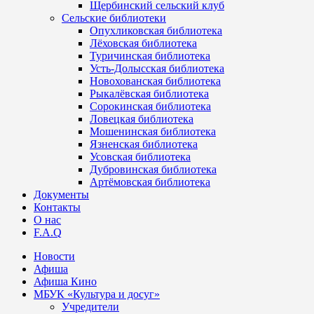
Щербинский сельский клуб
Сельские библиотеки
Опухликовская библиотека
Лёховская библиотека
Туричинская библиотека
Усть-Долысская библиотека
Новохованская библиотека
Рыкалёвская библиотека
Сорокинская библиотека
Ловецкая библиотека
Мошенинская библиотека
Язненская библиотека
Усовская библиотека
Дубровинская библиотека
Артёмовская библиотека
Документы
Контакты
О нас
F.A.Q
Новости
Афиша
Афиша Кино
МБУК «Культура и досуг»
Учредители