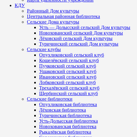
КДУ
Районный Дом культуры
Центральная районная библиотека
Сельские Дома культуры
Усть — Долысский сельский Дом культуры
Новохованский сельский Дом культуры
Лёховский сельский Дом культуры
Туричинский сельский Дом культуры
Сельские клубы
Опухликовский сельский клуб
Кошелёвский сельский клуб
Пучковский сельский клуб
Ушаковский сельский клуб
Ивановский сельский клуб
Лобковский сельский клуб
Трехалёвский сельский клуб
Щербинский сельский клуб
Сельские библиотеки
Опухликовская библиотека
Лёховская библиотека
Туричинская библиотека
Усть-Долысская библиотека
Новохованская библиотека
Рыкалёвская библиотека