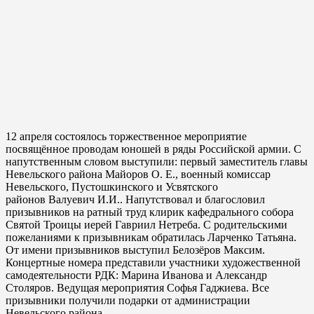
12 апреля состоялось торжественное мероприятие
посвящённое проводам юношей в ряды Российской армии. С
напутственным словом выступили: первый заместитель главы
Невельского района Майоров О. Е., военный комиссар
Невельского, Пустошкинского и Усвятского
районов Валуевич И.И.. Напутствовал и благословил
призывников на ратный труд клирик кафедрального собора
Святой Троицы иерей Гавриил Нетреба. С родительскими
пожеланиями к призывникам обратилась Ларченко Татьяна.
От имени призывников выступил Белозёров Максим.
Концертные номера представили участники художественной
самодеятельности РДК: Марина Иванова и Александр
Столяров. Ведущая мероприятия Софья Гаджиева. Все
призывники получили подарки от администрации
Невельского района.