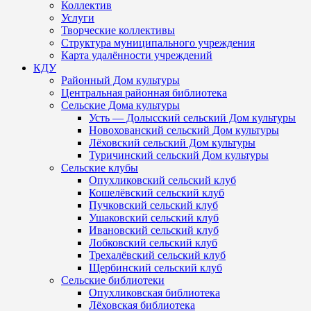
Коллектив
Услуги
Творческие коллективы
Структура муниципального учреждения
Карта удалённости учреждений
КДУ
Районный Дом культуры
Центральная районная библиотека
Сельские Дома культуры
Усть — Долысский сельский Дом культуры
Новохованский сельский Дом культуры
Лёховский сельский Дом культуры
Туричинский сельский Дом культуры
Сельские клубы
Опухликовский сельский клуб
Кошелёвский сельский клуб
Пучковский сельский клуб
Ушаковский сельский клуб
Ивановский сельский клуб
Лобковский сельский клуб
Трехалёвский сельский клуб
Щербинский сельский клуб
Сельские библиотеки
Опухликовская библиотека
Лёховская библиотека