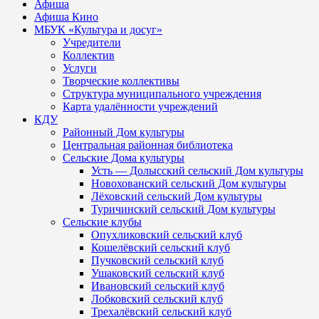
Афиша
Афиша Кино
МБУК «Культура и досуг»
Учредители
Коллектив
Услуги
Творческие коллективы
Структура муниципального учреждения
Карта удалённости учреждений
КДУ
Районный Дом культуры
Центральная районная библиотека
Сельские Дома культуры
Усть — Долысский сельский Дом культуры
Новохованский сельский Дом культуры
Лёховский сельский Дом культуры
Туричинский сельский Дом культуры
Сельские клубы
Опухликовский сельский клуб
Кошелёвский сельский клуб
Пучковский сельский клуб
Ушаковский сельский клуб
Ивановский сельский клуб
Лобковский сельский клуб
Трехалёвский сельский клуб