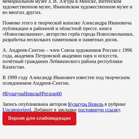
мемориальном музее З. И. Азгура в Минске, Витебском
художественном музее, Ивановском художественном музее и
во многих других.
Помимо этого в творческой копилке Александра Ивановича
публикации в районной и областной прессе, книга
«Новосокольники», авторство герба города Новосокольники,
разработка нескольких памятников и памятных досок.
А. Андреев-Снегин – член Союза художников России с 1996
года, академик Петровской академии наук и искусств,
почётный гражданин Лебяжинского района республики
Казахстан.
В 1999 году Александр Иванович известен под творческим
псевдонимом Андреев-Снегин.
#КультураНевель
#Регион60
Запись опубликована автором
Культура Невель
в рубрике
Uncategorized
. Добавьте в закладки
постоянную ссылку
.
Версия для слабовидящих