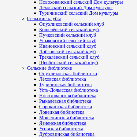
Новохованский сельский Дом культуры
Лёховский сельский Дом культуры
Туричинский сельский Дом культуры
Сельские клубы
Опухликовский сельский клуб
Кошелёвский сельский клуб
Пучковский сельский клуб
Ушаковский сельский клуб
Ивановский сельский клуб
Лобковский сельский клуб
Трехалёвский сельский клуб
Щербинский сельский клуб
Сельские библиотеки
Опухликовская библиотека
Лёховская библиотека
Туричинская библиотека
Усть-Долысская библиотека
Новохованская библиотека
Рыкалёвская библиотека
Сорокинская библиотека
Ловецкая библиотека
Мошенинская библиотека
Язненская библиотека
Усовская библиотека
Дубровинская библиотека