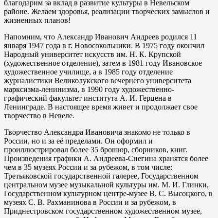
благодарим за вклад в развитие культуры в Невельском
районе. Желаем здоровья, реализации творческих замыслов и
жизненных планов!
Напомним, что Александр Иванович Андреев родился 11
января 1947 года в г. Новосокольники. В 1975 году окончил
Народный университет искусств им. Н. К. Крупской
(художественное отделение), затем в 1981 году Ивановское
художественное училище, а в 1985 году отделение
журналистики Великолукского вечернего университета
марксизма-ленинизма, в 1990 году художественно-
графический факультет института А. И. Герцена в
Ленинграде. В настоящее время живет и продолжает свое
творчество в Невеле.
Творчество Александра Ивановича знакомо не только в
России, но и за её пределами. Он оформил и
проиллюстрировал более 35 брошюр, сборников, книг.
Произведения графики А. Андреева-Снегина хранятся более
чем в 35 музеях России и за рубежом, в том числе:
Третьяковской государственной галерее, Государственном
центральном музее музыкальной культуры им. М. И. Глинки,
Государственном культурном центре-музее В. С. Высоцкого, в
музеях С. В. Рахманинова в России и за рубежом, в
Приднестровском государственном художественном музее,