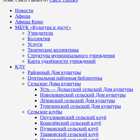
Новости
Афиша
Афиша Кино
МБУК «Культура и досуг»
Учредители
Коллектив
Услуги
Творческие коллективы
Структура муниципального учреждения
Карта удалённости учреждений
КДУ
Районный Дом культуры
Центральная районная библиотека
Сельские Дома культуры
Усть — Долысский сельский Дом культуры
Новохованский сельский Дом культуры
Лёховский сельский Дом культуры
Туричинский сельский Дом культуры
Сельские клубы
Опухликовский сельский клуб
Кошелёвский сельский клуб
Пучковский сельский клуб
Ушаковский сельский клуб
Ивановский сельский клуб