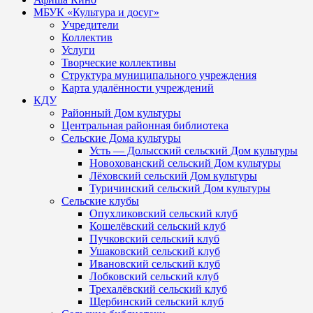
МБУК «Культура и досуг»
Учредители
Коллектив
Услуги
Творческие коллективы
Структура муниципального учреждения
Карта удалённости учреждений
КДУ
Районный Дом культуры
Центральная районная библиотека
Сельские Дома культуры
Усть — Долысский сельский Дом культуры
Новохованский сельский Дом культуры
Лёховский сельский Дом культуры
Туричинский сельский Дом культуры
Сельские клубы
Опухликовский сельский клуб
Кошелёвский сельский клуб
Пучковский сельский клуб
Ушаковский сельский клуб
Ивановский сельский клуб
Лобковский сельский клуб
Трехалёвский сельский клуб
Щербинский сельский клуб