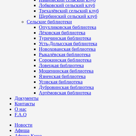
Лобковский сельский клуб
Трехалёвский сельский клуб
Щербинский сельский клуб
Сельские библиотеки
Опухликовская библиотека
Лёховская библиотека
Туричинская библиотека
Усть-Долысская библиотека
Новохованская библиотека
Рыкалёвская библиотека
Сорокинская библиотека
Ловецкая библиотека
Мошенинская библиотека
Язненская библиотека
Усовская библиотека
Дубровинская библиотека
Артёмовская библиотека
Документы
Контакты
О нас
F.A.Q
Новости
Афиша
Афиша Кино