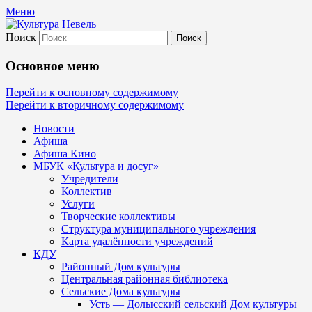
Меню
Поиск
Культура Невель
Основное меню
МБУК Невельского района "Культура
Перейти к основному содержимому
Перейти к вторичному содержимому
и досуг"
Новости
Афиша
Афиша Кино
МБУК «Культура и досуг»
Учредители
Коллектив
Услуги
Творческие коллективы
Структура муниципального учреждения
Карта удалённости учреждений
КДУ
Районный Дом культуры
Центральная районная библиотека
Сельские Дома культуры
Усть — Долысский сельский Дом культуры