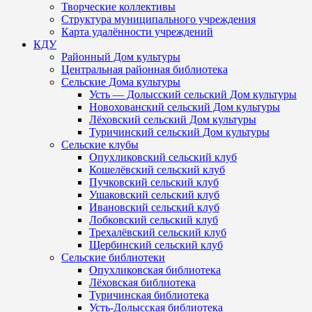
Творческие коллективы
Структура муниципального учреждения
Карта удалённости учреждений
КДУ
Районный Дом культуры
Центральная районная библиотека
Сельские Дома культуры
Усть — Долысский сельский Дом культуры
Новохованский сельский Дом культуры
Лёховский сельский Дом культуры
Туричинский сельский Дом культуры
Сельские клубы
Опухликовский сельский клуб
Кошелёвский сельский клуб
Пучковский сельский клуб
Ушаковский сельский клуб
Ивановский сельский клуб
Лобковский сельский клуб
Трехалёвский сельский клуб
Щербинский сельский клуб
Сельские библиотеки
Опухликовская библиотека
Лёховская библиотека
Туричинская библиотека
Усть-Долысская библиотека