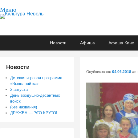
Меню
Культура Невель
МБУК Невельского района "Культура и досуг"
Основное
Перейти
Перейти
Новости
Афиша
Афиша Кино
меню
к
к
основному
вторичному
содержимому
содержимому
Новости
Опубликовано
04.06.2018
ав
Детская игровая программа
«Выполняй-ка»
2 августа
День воздушно-десантных
войск
(без названия)
ДРУЖБА — ЭТО КРУТО!