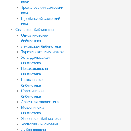
клуб
Трехалёвский сельский
клуб
Щербинский сельский
клуб
Сельские библиотеки
Опухликовская
библиотека
Лёховская библиотека
Туричинская библиотека
Усть-Долысская
библиотека
Новохованская
библиотека
Рыкалёвская
библиотека
Сорокинская
библиотека
Ловецкая библиотека
Мошенинская
библиотека
Язненская библиотека
Усовская библиотека
Дубровинская