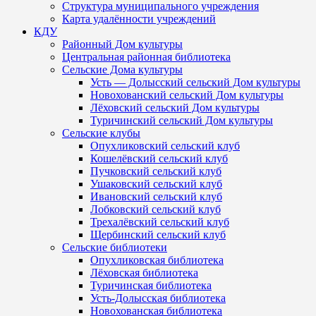
Структура муниципального учреждения
Карта удалённости учреждений
КДУ
Районный Дом культуры
Центральная районная библиотека
Сельские Дома культуры
Усть — Долысский сельский Дом культуры
Новохованский сельский Дом культуры
Лёховский сельский Дом культуры
Туричинский сельский Дом культуры
Сельские клубы
Опухликовский сельский клуб
Кошелёвский сельский клуб
Пучковский сельский клуб
Ушаковский сельский клуб
Ивановский сельский клуб
Лобковский сельский клуб
Трехалёвский сельский клуб
Щербинский сельский клуб
Сельские библиотеки
Опухликовская библиотека
Лёховская библиотека
Туричинская библиотека
Усть-Долысская библиотека
Новохованская библиотека