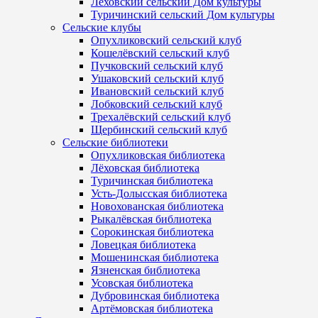
Лёховский сельский Дом культуры
Туричинский сельский Дом культуры
Сельские клубы
Опухликовский сельский клуб
Кошелёвский сельский клуб
Пучковский сельский клуб
Ушаковский сельский клуб
Ивановский сельский клуб
Лобковский сельский клуб
Трехалёвский сельский клуб
Щербинский сельский клуб
Сельские библиотеки
Опухликовская библиотека
Лёховская библиотека
Туричинская библиотека
Усть-Долысская библиотека
Новохованская библиотека
Рыкалёвская библиотека
Сорокинская библиотека
Ловецкая библиотека
Мошенинская библиотека
Язненская библиотека
Усовская библиотека
Дубровинская библиотека
Артёмовская библиотека