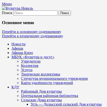
Меню
Поиск
Культура Невель
Основное меню
МБУК Невельского района "Культура
Перейти к основному содержимому
Перейти к вторичному содержимому
и досуг"
Новости
Афиша
Афиша Кино
МБУК «Культура и досуг»
Учредители
Коллектив
Услуги
Творческие коллективы
Структура муниципального учреждения
Карта удалённости учреждений
КДУ
Районный Дом культуры
Центральная районная библиотека
Сельские Дома культуры
Усть — Долысский сельский Дом культуры