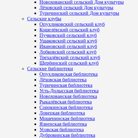
Новохованский сельский Дом культуры
Лёховский сельский Дом культуры
Туричинский сельский Дом культуры
Сельские клубы
Опухликовский сельский клуб
Кошелёвский сельский клуб
Пучковский сельский клуб
Ушаковский сельский клуб
Ивановский сельский клуб
Лобковский сельский клуб
Трехалёвский сельский клуб
Щербинский сельский клуб
Сельские библиотеки
Опухликовская библиотека
Лёховская библиотека
Туричинская библиотека
Усть-Долысская библиотека
Новохованская библиотека
Рыкалёвская библиотека
Сорокинская библиотека
Ловецкая библиотека
Мошенинская библиотека
Язненская библиотека
Усовская библиотека
Дубровинская библиотека