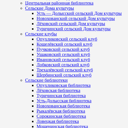
Центральная районная библиотека
Сельские Дома культуры
Усть — Долысский сельский Дом культуры
Новохованский сельский Дом культуры
Лёховский сельский Дом культуры
Туричинский сельский Дом культуры
Сельские клубы
Опухликовский сельский клуб
Кошелёвский сельский клуб
Пучковский сельский клуб
Ушаковский сельский клуб
Ивановский сельский клуб
Лобковский сельский клуб
Трехалёвский сельский клуб
Щербинский сельский клуб
Сельские библиотеки
Опухликовская библиотека
Лёховская библиотека
Туричинская библиотека
Усть-Долысская библиотека
Новохованская библиотека
Рыкалёвская библиотека
Сорокинская библиотека
Ловецкая библиотека
Мошенинская библиотека