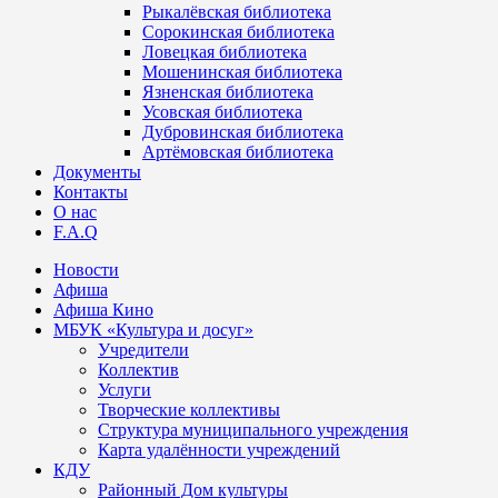
Рыкалёвская библиотека
Сорокинская библиотека
Ловецкая библиотека
Мошенинская библиотека
Язненская библиотека
Усовская библиотека
Дубровинская библиотека
Артёмовская библиотека
Документы
Контакты
О нас
F.A.Q
Новости
Афиша
Афиша Кино
МБУК «Культура и досуг»
Учредители
Коллектив
Услуги
Творческие коллективы
Структура муниципального учреждения
Карта удалённости учреждений
КДУ
Районный Дом культуры