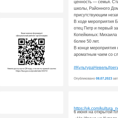
ценность — семья. Ст
школы, Районного Дом
присутствующим незаб
В ходе мероприятия Б
отец Петр и первый з
Копейкиных: Михаила 
более 50 лет.
В конце мероприятия 
ароматным чаем со с
#КультураНевель
#рег
Опубликовано
08.07.2023
ав
https://vk.com/kultur
6 июня на открытой п