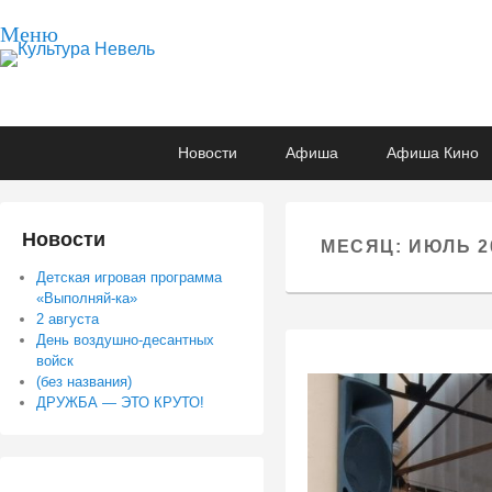
Меню
Культура Невель
МБУК Невельского района "Культура и досуг"
Основное
Перейти
Перейти
Новости
Афиша
Афиша Кино
меню
к
к
основному
вторичному
содержимому
содержимому
Новости
МЕСЯЦ:
ИЮЛЬ 2
Детская игровая программа
«Выполняй-ка»
2 августа
День воздушно-десантных
войск
(без названия)
ДРУЖБА — ЭТО КРУТО!