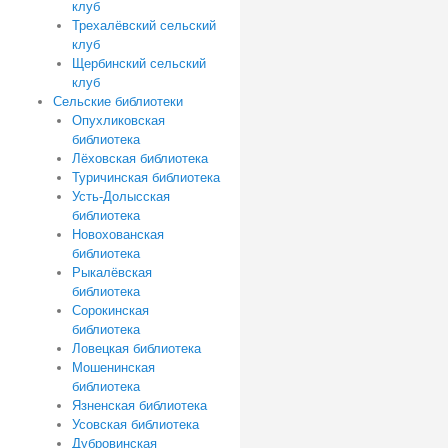
клуб
Трехалёвский сельский
клуб
Щербинский сельский
клуб
Сельские библиотеки
Опухликовская
библиотека
Лёховская библиотека
Туричинская библиотека
Усть-Долысская
библиотека
Новохованская
библиотека
Рыкалёвская
библиотека
Сорокинская
библиотека
Ловецкая библиотека
Мошенинская
библиотека
Язненская библиотека
Усовская библиотека
Дубровинская