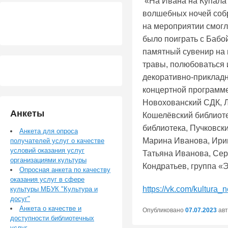
«На Ивана на Купала 
волшебных ночей собр
на мероприятии смогл
было поиграть с Бабой
памятный сувенир на м
травы, полюбоваться 
декоративно-прикладн
концертной программе
Новохованский СДК, Л
Анкеты
Кошелёвский библиоте
библиотека, Пучковск
Анкета для опроса
Марина Иванова, Ирин
получателей услуг о качестве
условий оказания услуг
Татьяна Иванова, Сер
организациями культуры
Кондратьев, группа «
Опросная анкета по качеству
оказания услуг в сфере
https://vk.com/kultur
культуры МБУК "Культура и
досуг"
Анкета о качестве и
Опубликовано
07.07.2023
ав
доступности библиотечных
услуг