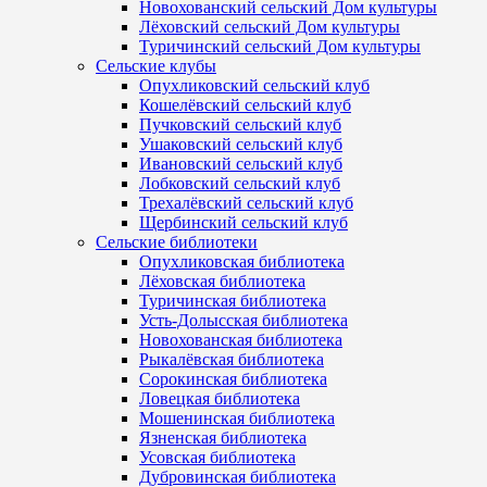
Новохованский сельский Дом культуры
Лёховский сельский Дом культуры
Туричинский сельский Дом культуры
Сельские клубы
Опухликовский сельский клуб
Кошелёвский сельский клуб
Пучковский сельский клуб
Ушаковский сельский клуб
Ивановский сельский клуб
Лобковский сельский клуб
Трехалёвский сельский клуб
Щербинский сельский клуб
Сельские библиотеки
Опухликовская библиотека
Лёховская библиотека
Туричинская библиотека
Усть-Долысская библиотека
Новохованская библиотека
Рыкалёвская библиотека
Сорокинская библиотека
Ловецкая библиотека
Мошенинская библиотека
Язненская библиотека
Усовская библиотека
Дубровинская библиотека