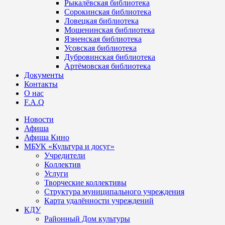
Рыкалёвская библиотека
Сорокинская библиотека
Ловецкая библиотека
Мошенинская библиотека
Язненская библиотека
Усовская библиотека
Дубровинская библиотека
Артёмовская библиотека
Документы
Контакты
О нас
F.A.Q
Новости
Афиша
Афиша Кино
МБУК «Культура и досуг»
Учредители
Коллектив
Услуги
Творческие коллективы
Структура муниципального учреждения
Карта удалённости учреждений
КДУ
Районный Дом культуры