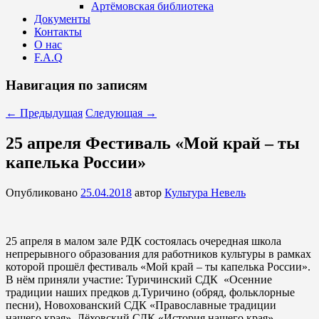
Артёмовская библиотека
Документы
Контакты
О нас
F.A.Q
Навигация по записям
←
Предыдущая
Следующая
→
25 апреля Фестиваль «Мой край – ты
капелька России»
Опубликовано
25.04.2018
автор
Культура Невель
25 апреля в малом зале РДК состоялась очередная школа
непрерывного образования для работников культуры в рамках
которой прошёл фестиваль «Мой край – ты капелька России».
В нём приняли участие: Туричинский СДК «Осенние
традиции наших предков д.Туричино (обряд, фольклорные
песни), Новохованский СДК «Православные традиции
нашего края», Лёховский СДК «История нашего края»,