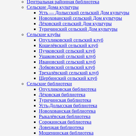
Центральная районная библиотека
Сельские Дома культуры
Усть — Долысский сельский Дом культуры
Новохованский сельский Дом культуры
Лёховский сельский Дом культуры
Туричинский сельский Дом культуры
Сельские клубы
Опухликовский сельский клуб
Кошелёвский сельский клуб
Пучковский сельский клуб
Ушаковский сельский клуб
Ивановский сельский клуб
Лобковский сельский клуб
Трехалёвский сельский клуб
Щербинский сельский клуб
Сельские библиотеки
Опухликовская библиотека
Лёховская библиотека
Туричинская библиотека
Усть-Долысская библиотека
Новохованская библиотека
Рыкалёвская библиотека
Сорокинская библиотека
Ловецкая библиотека
Мошенинская библиотека