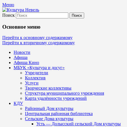
Меню
Поиск
Культура Невель
Основное меню
МБУК Невельского района "Культура
Перейти к основному содержимому
Перейти к вторичному содержимому
и досуг"
Новости
Афиша
Афиша Кино
МБУК «Культура и досуг»
Учредители
Коллектив
Услуги
Творческие коллективы
Структура муниципального учреждения
Карта удалённости учреждений
КДУ
Районный Дом культуры
Центральная районная библиотека
Сельские Дома культуры
Усть — Долысский сельский Дом культуры