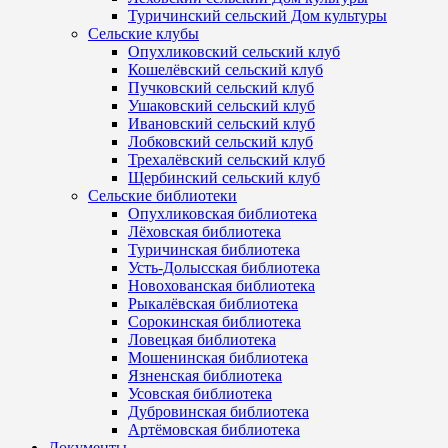
Туричинский сельский Дом культуры
Сельские клубы
Опухликовский сельский клуб
Кошелёвский сельский клуб
Пучковский сельский клуб
Ушаковский сельский клуб
Ивановский сельский клуб
Лобковский сельский клуб
Трехалёвский сельский клуб
Щербинский сельский клуб
Сельские библиотеки
Опухликовская библиотека
Лёховская библиотека
Туричинская библиотека
Усть-Долысская библиотека
Новохованская библиотека
Рыкалёвская библиотека
Сорокинская библиотека
Ловецкая библиотека
Мошенинская библиотека
Язненская библиотека
Усовская библиотека
Дубровинская библиотека
Артёмовская библиотека
Документы