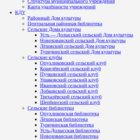
Структура муниципального учреждения
Карта удалённости учреждений
КДУ
Районный Дом культуры
Центральная районная библиотека
Сельские Дома культуры
Усть — Долысский сельский Дом культуры
Новохованский сельский Дом культуры
Лёховский сельский Дом культуры
Туричинский сельский Дом культуры
Сельские клубы
Опухликовский сельский клуб
Кошелёвский сельский клуб
Пучковский сельский клуб
Ушаковский сельский клуб
Ивановский сельский клуб
Лобковский сельский клуб
Трехалёвский сельский клуб
Щербинский сельский клуб
Сельские библиотеки
Опухликовская библиотека
Лёховская библиотека
Туричинская библиотека
Усть-Долысская библиотека
Новохованская библиотека