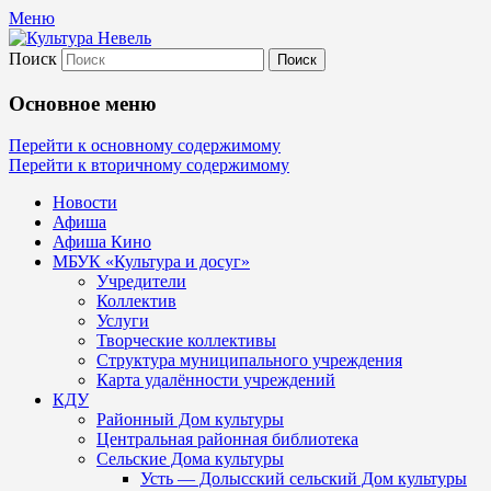
Меню
Поиск
Культура Невель
Основное меню
МБУК Невельского района "Культура
Перейти к основному содержимому
Перейти к вторичному содержимому
и досуг"
Новости
Афиша
Афиша Кино
МБУК «Культура и досуг»
Учредители
Коллектив
Услуги
Творческие коллективы
Структура муниципального учреждения
Карта удалённости учреждений
КДУ
Районный Дом культуры
Центральная районная библиотека
Сельские Дома культуры
Усть — Долысский сельский Дом культуры