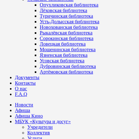
Опухликовская библиотека
Лёховская библиотека
Туричинская библиотека
Усть-Долысская библиотека
Новохованская библиотека
Рыкалёвская библиотека
Сорокинская библиотека
Ловецкая библиотека
Мошенинская библиотека
Язненская библиотека
Усовская библиотека
Дубровинская библиотека
Артёмовская библиотека
Документы
Контакты
О нас
F.A.Q
Новости
Афиша
Афиша Кино
МБУК «Культура и досуг»
Учредители
Коллектив
Услуги