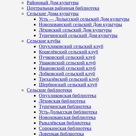
Районный Дом культуры
Центральная районная библиотека
Сельские Дома культуры
Усть — Долысский сельский Дом культуры
Новохованский сельский Дом культуры
Лёховский сельский Дом культуры
Туричинский сельский Дом культуры
Сельские клубы
Опухликовский сельский клуб
Кошелёвский сельский клуб
Пучковский сельский клуб
Ушаковский сельский клуб
Ивановский сельский клуб
Лобковский сельский клуб
Трехалёвский сельский клуб
Щербинский сельский клуб
Сельские библиотеки
Опухликовская библиотека
Лёховская библиотека
Туричинская библиотека
Усть-Долысская библиотека
Новохованская библиотека
Рыкалёвская библиотека
Сорокинская библиотека
Ловецкая библиотека