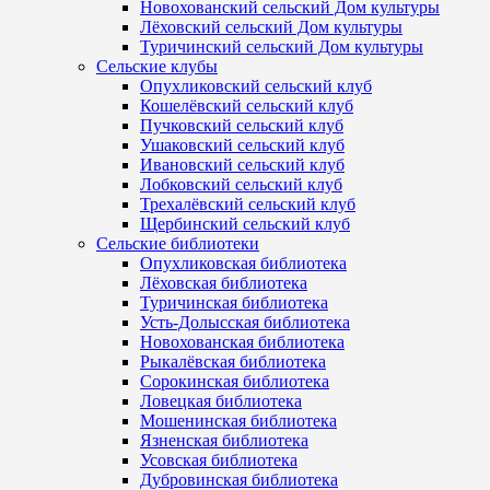
Новохованский сельский Дом культуры
Лёховский сельский Дом культуры
Туричинский сельский Дом культуры
Сельские клубы
Опухликовский сельский клуб
Кошелёвский сельский клуб
Пучковский сельский клуб
Ушаковский сельский клуб
Ивановский сельский клуб
Лобковский сельский клуб
Трехалёвский сельский клуб
Щербинский сельский клуб
Сельские библиотеки
Опухликовская библиотека
Лёховская библиотека
Туричинская библиотека
Усть-Долысская библиотека
Новохованская библиотека
Рыкалёвская библиотека
Сорокинская библиотека
Ловецкая библиотека
Мошенинская библиотека
Язненская библиотека
Усовская библиотека
Дубровинская библиотека