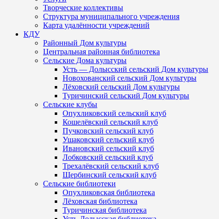
Творческие коллективы
Структура муниципального учреждения
Карта удалённости учреждений
КДУ
Районный Дом культуры
Центральная районная библиотека
Сельские Дома культуры
Усть — Долысский сельский Дом культуры
Новохованский сельский Дом культуры
Лёховский сельский Дом культуры
Туричинский сельский Дом культуры
Сельские клубы
Опухликовский сельский клуб
Кошелёвский сельский клуб
Пучковский сельский клуб
Ушаковский сельский клуб
Ивановский сельский клуб
Лобковский сельский клуб
Трехалёвский сельский клуб
Щербинский сельский клуб
Сельские библиотеки
Опухликовская библиотека
Лёховская библиотека
Туричинская библиотека
Усть-Долысская библиотека