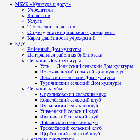
МБУК «Культура и досуг»
Учредители
Коллектив
Услуги
Творческие коллективы
Структура муниципального учреждения
Карта удалённости учреждений
КДУ
Районный Дом культуры
Центральная районная библиотека
Сельские Дома культуры
Усть — Долысский сельский Дом культуры
Новохованский сельский Дом культуры
Лёховский сельский Дом культуры
Туричинский сельский Дом культуры
Сельские клубы
Опухликовский сельский клуб
Кошелёвский сельский клуб
Пучковский сельский клуб
Ушаковский сельский клуб
Ивановский сельский клуб
Лобковский сельский клуб
Трехалёвский сельский клуб
Щербинский сельский клуб
Сельские библиотеки