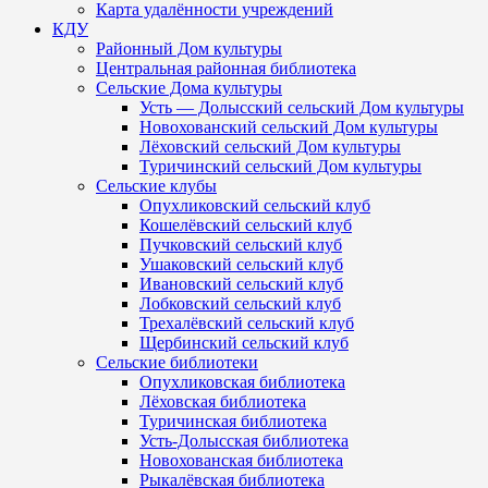
Карта удалённости учреждений
КДУ
Районный Дом культуры
Центральная районная библиотека
Сельские Дома культуры
Усть — Долысский сельский Дом культуры
Новохованский сельский Дом культуры
Лёховский сельский Дом культуры
Туричинский сельский Дом культуры
Сельские клубы
Опухликовский сельский клуб
Кошелёвский сельский клуб
Пучковский сельский клуб
Ушаковский сельский клуб
Ивановский сельский клуб
Лобковский сельский клуб
Трехалёвский сельский клуб
Щербинский сельский клуб
Сельские библиотеки
Опухликовская библиотека
Лёховская библиотека
Туричинская библиотека
Усть-Долысская библиотека
Новохованская библиотека
Рыкалёвская библиотека