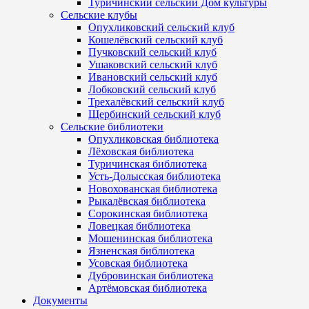
Туричинский сельский Дом культуры
Сельские клубы
Опухликовский сельский клуб
Кошелёвский сельский клуб
Пучковский сельский клуб
Ушаковский сельский клуб
Ивановский сельский клуб
Лобковский сельский клуб
Трехалёвский сельский клуб
Щербинский сельский клуб
Сельские библиотеки
Опухликовская библиотека
Лёховская библиотека
Туричинская библиотека
Усть-Долысская библиотека
Новохованская библиотека
Рыкалёвская библиотека
Сорокинская библиотека
Ловецкая библиотека
Мошенинская библиотека
Язненская библиотека
Усовская библиотека
Дубровинская библиотека
Артёмовская библиотека
Документы