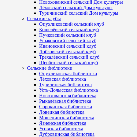
Новохованский сельский Дом культуры
Лёховский сельский Дом культуры
Туричинский сельский Дом культуры
Сельские клубы
Опухликовский сельский клуб
Кошелёвский сельский клуб
Пучковский сельский клуб
Ушаковский сельский клуб
Ивановский сельский клуб
Лобковский сельский клуб
Трехалёвский сельский клуб
Щербинский сельский клуб
Сельские библиотеки
Опухликовская библиотека
Лёховская библиотека
Туричинская библиотека
Усть-Долысская библиотека
Новохованская библиотека
Рыкалёвская библиотека
Сорокинская библиотека
Ловецкая библиотека
Мошенинская библиотека
Язненская библиотека
Усовская библиотека
Дубровинская библиотека