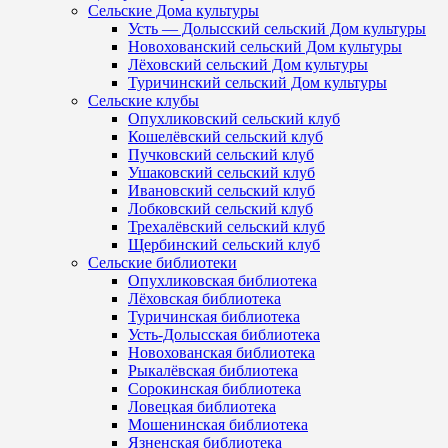
Сельские Дома культуры
Усть — Долысский сельский Дом культуры
Новохованский сельский Дом культуры
Лёховский сельский Дом культуры
Туричинский сельский Дом культуры
Сельские клубы
Опухликовский сельский клуб
Кошелёвский сельский клуб
Пучковский сельский клуб
Ушаковский сельский клуб
Ивановский сельский клуб
Лобковский сельский клуб
Трехалёвский сельский клуб
Щербинский сельский клуб
Сельские библиотеки
Опухликовская библиотека
Лёховская библиотека
Туричинская библиотека
Усть-Долысская библиотека
Новохованская библиотека
Рыкалёвская библиотека
Сорокинская библиотека
Ловецкая библиотека
Мошенинская библиотека
Язненская библиотека