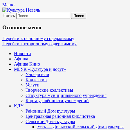
Меню
Поиск
Культура Невель
Основное меню
МБУК Невельского района "Культура
Перейти к основному содержимому
Перейти к вторичному содержимому
и досуг"
Новости
Афиша
Афиша Кино
МБУК «Культура и досуг»
Учредители
Коллектив
Услуги
Творческие коллективы
Структура муниципального учреждения
Карта удалённости учреждений
КДУ
Районный Дом культуры
Центральная районная библиотека
Сельские Дома культуры
Усть — Долысский сельский Дом культуры