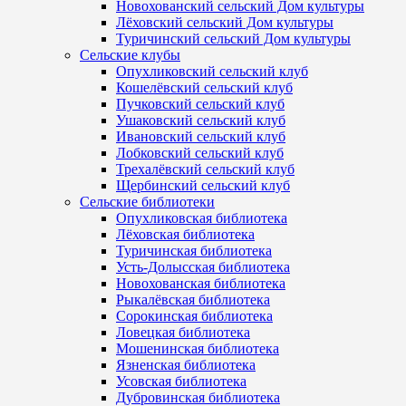
Новохованский сельский Дом культуры
Лёховский сельский Дом культуры
Туричинский сельский Дом культуры
Сельские клубы
Опухликовский сельский клуб
Кошелёвский сельский клуб
Пучковский сельский клуб
Ушаковский сельский клуб
Ивановский сельский клуб
Лобковский сельский клуб
Трехалёвский сельский клуб
Щербинский сельский клуб
Сельские библиотеки
Опухликовская библиотека
Лёховская библиотека
Туричинская библиотека
Усть-Долысская библиотека
Новохованская библиотека
Рыкалёвская библиотека
Сорокинская библиотека
Ловецкая библиотека
Мошенинская библиотека
Язненская библиотека
Усовская библиотека
Дубровинская библиотека