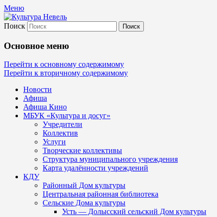
Меню
Поиск
Культура Невель
Основное меню
МБУК Невельского района "Культура и
Перейти к основному содержимому
Перейти к вторичному содержимому
Новости
Афиша
Афиша Кино
МБУК «Культура и досуг»
Учредители
Коллектив
Услуги
Творческие коллективы
Структура муниципального учреждения
Карта удалённости учреждений
КДУ
Районный Дом культуры
Центральная районная библиотека
Сельские Дома культуры
Усть — Долысский сельский Дом культуры