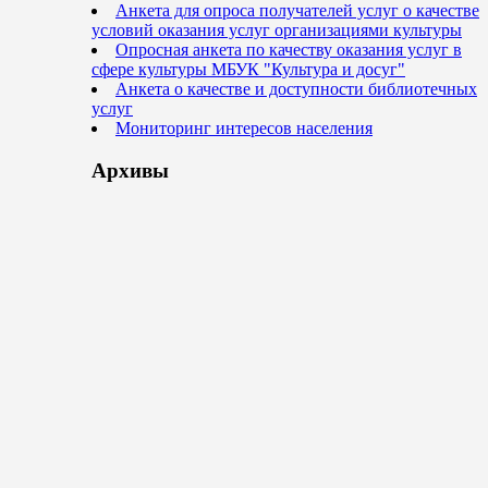
Анкета для опроса получателей услуг о качестве
условий оказания услуг организациями культуры
Опросная анкета по качеству оказания услуг в
сфере культуры МБУК "Культура и досуг"
Анкета о качестве и доступности библиотечных
услуг
Мониторинг интересов населения
Архивы