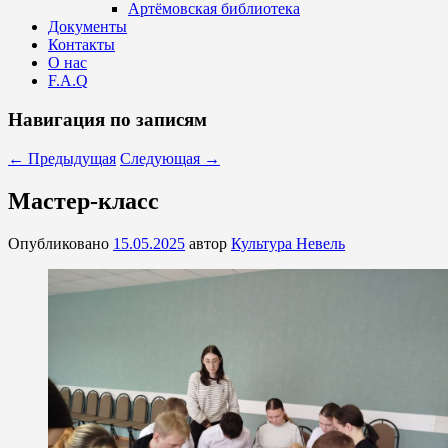
Артёмовская библиотека
Документы
Контакты
О нас
F.A.Q
Навигация по записям
←
Предыдущая
Следующая
→
Мастер-класс
Опубликовано
15.05.2025
автор
Культура Невель