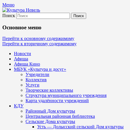
Меню
Поиск
Культура Невель
Основное меню
МБУК Невельского района "Культура
Перейти к основному содержимому
Перейти к вторичному содержимому
и досуг"
Новости
Афиша
Афиша Кино
МБУК «Культура и досуг»
Учредители
Коллектив
Услуги
Творческие коллективы
Структура муниципального учреждения
Карта удалённости учреждений
КДУ
Районный Дом культуры
Центральная районная библиотека
Сельские Дома культуры
Усть — Долысский сельский Дом культуры