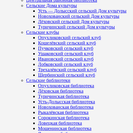
Центральная районная библиотека
Сельские Дома культуры
Усть — Долысский сельский Дом культуры
Новохованский сельский Дом культуры
Лёховский сельский Дом культуры
Туричинский сельский Дом культуры
Сельские клубы
Опухликовский сельский клуб
Кошелёвский сельский клуб
Пучковский сельский клуб
Ушаковский сельский клуб
Ивановский сельский клуб
Лобковский сельский клуб
Трехалёвский сельский клуб
Щербинский сельский клуб
Сельские библиотеки
Опухликовская библиотека
Лёховская библиотека
Туричинская библиотека
Усть-Долысская библиотека
Новохованская библиотека
Рыкалёвская библиотека
Сорокинская библиотека
Ловецкая библиотека
Мошенинская библиотека