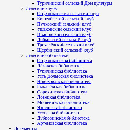
Туричинский сельский Дом культуры
Сельские клубы
Опухликовский сельский клуб
Кошелёвский сельский клуб
Пучковский сельский клуб
Ушаковский сельский клуб
Ивановский сельский клуб
Лобковский сельский клуб
Трехалёвский сельский клуб
Щербинский сельский клуб
Сельские библиотеки
Опухликовская библиотека
Лёховская библиотека
Туричинская библиотека
Усть-Долысская библиотека
Новохованская библиотека
Рыкалёвская библиотека
Сорокинская библиотека
Ловецкая библиотека
Мошенинская библиотека
Язненская библиотека
Усовская библиотека
Дубровинская библиотека
Артёмовская библиотека
Документы