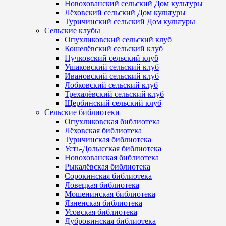
Новохованский сельский Дом культуры
Лёховский сельский Дом культуры
Туричинский сельский Дом культуры
Сельские клубы
Опухликовский сельский клуб
Кошелёвский сельский клуб
Пучковский сельский клуб
Ушаковский сельский клуб
Ивановский сельский клуб
Лобковский сельский клуб
Трехалёвский сельский клуб
Щербинский сельский клуб
Сельские библиотеки
Опухликовская библиотека
Лёховская библиотека
Туричинская библиотека
Усть-Долысская библиотека
Новохованская библиотека
Рыкалёвская библиотека
Сорокинская библиотека
Ловецкая библиотека
Мошенинская библиотека
Язненская библиотека
Усовская библиотека
Дубровинская библиотека