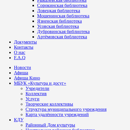
Рыкалёвская библиотека
Сорокинская библиотека
Ловецкая библиотека
Мошенинская библиотека
Язненская библиотека
Усовская библиотека
Дубровинская библиотека
Артёмовская библиотека
Документы
Контакты
О нас
F.A.Q
Новости
Афиша
Афиша Кино
МБУК «Культура и досуг»
Учредители
Коллектив
Услуги
Творческие коллективы
Структура муниципального учреждения
Карта удалённости учреждений
КДУ
Районный Дом культуры