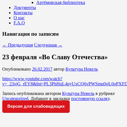
Артёмовская библиотека
Документы
Контакты
О нас
F.A.Q
Навигация по записям
←
Предыдущая
Следующая
→
23 февраля «Во Славу Отечества»
Опубликовано
26.02.2017
автор
Культура Невель
https://www.youtube.com/watch?
v=_23xjG_rEY8&list=PL3PhHqL4pyUxCQ6vPWSmu0sjL0oPX
Запись опубликована автором
Культура Невель
в рубрике
Uncategorized
. Добавьте в закладки
постоянную ссылку
.
Версия для слабовидящих