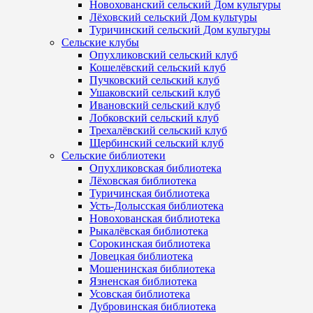
Новохованский сельский Дом культуры
Лёховский сельский Дом культуры
Туричинский сельский Дом культуры
Сельские клубы
Опухликовский сельский клуб
Кошелёвский сельский клуб
Пучковский сельский клуб
Ушаковский сельский клуб
Ивановский сельский клуб
Лобковский сельский клуб
Трехалёвский сельский клуб
Щербинский сельский клуб
Сельские библиотеки
Опухликовская библиотека
Лёховская библиотека
Туричинская библиотека
Усть-Долысская библиотека
Новохованская библиотека
Рыкалёвская библиотека
Сорокинская библиотека
Ловецкая библиотека
Мошенинская библиотека
Язненская библиотека
Усовская библиотека
Дубровинская библиотека