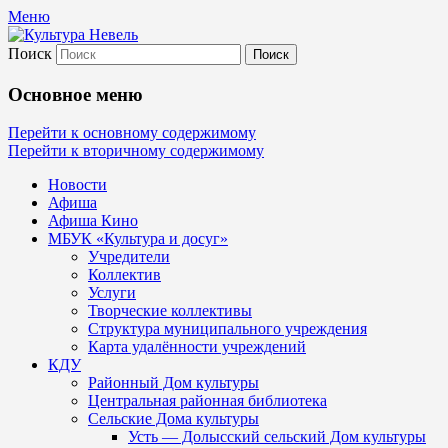
Меню
Поиск
Культура Невель
Основное меню
МБУК Невельского района "Культура
Перейти к основному содержимому
Перейти к вторичному содержимому
и досуг"
Новости
Афиша
Афиша Кино
МБУК «Культура и досуг»
Учредители
Коллектив
Услуги
Творческие коллективы
Структура муниципального учреждения
Карта удалённости учреждений
КДУ
Районный Дом культуры
Центральная районная библиотека
Сельские Дома культуры
Усть — Долысский сельский Дом культуры