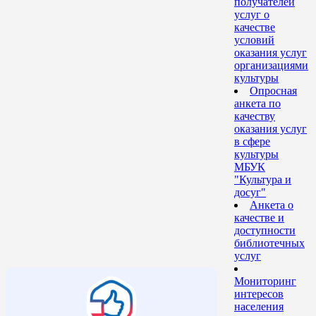
получателей
услуг о
качестве
условий
оказания услуг
организациями
культуры
Опросная
анкета по
качеству
оказания услуг
в сфере
культуры
МБУК
"Культура и
досуг"
Анкета о
качестве и
доступности
библиотечных
услуг
Мониторинг
интересов
населения