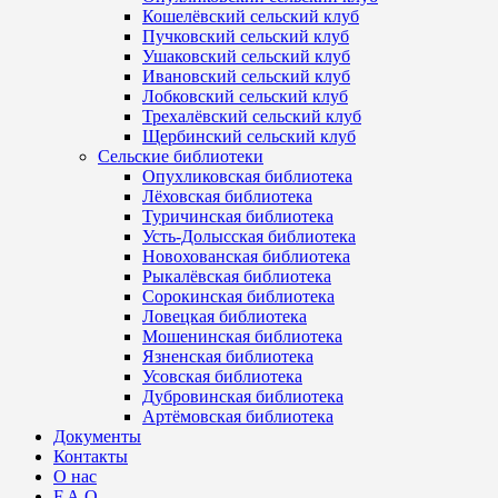
Кошелёвский сельский клуб
Пучковский сельский клуб
Ушаковский сельский клуб
Ивановский сельский клуб
Лобковский сельский клуб
Трехалёвский сельский клуб
Щербинский сельский клуб
Сельские библиотеки
Опухликовская библиотека
Лёховская библиотека
Туричинская библиотека
Усть-Долысская библиотека
Новохованская библиотека
Рыкалёвская библиотека
Сорокинская библиотека
Ловецкая библиотека
Мошенинская библиотека
Язненская библиотека
Усовская библиотека
Дубровинская библиотека
Артёмовская библиотека
Документы
Контакты
О нас
F.A.Q