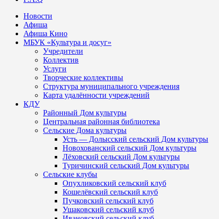
Новости
Афиша
Афиша Кино
МБУК «Культура и досуг»
Учредители
Коллектив
Услуги
Творческие коллективы
Структура муниципального учреждения
Карта удалённости учреждений
КДУ
Районный Дом культуры
Центральная районная библиотека
Сельские Дома культуры
Усть — Долысский сельский Дом культуры
Новохованский сельский Дом культуры
Лёховский сельский Дом культуры
Туричинский сельский Дом культуры
Сельские клубы
Опухликовский сельский клуб
Кошелёвский сельский клуб
Пучковский сельский клуб
Ушаковский сельский клуб
Ивановский сельский клуб