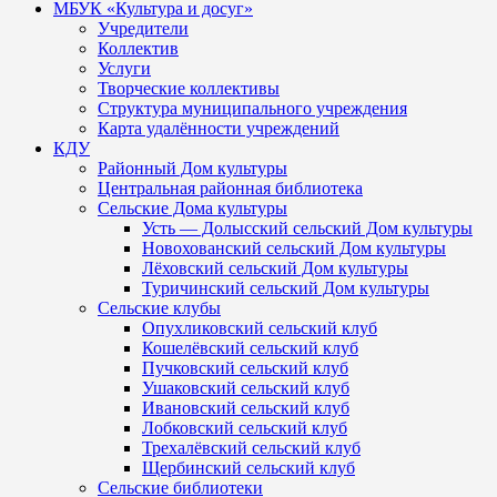
МБУК «Культура и досуг»
Учредители
Коллектив
Услуги
Творческие коллективы
Структура муниципального учреждения
Карта удалённости учреждений
КДУ
Районный Дом культуры
Центральная районная библиотека
Сельские Дома культуры
Усть — Долысский сельский Дом культуры
Новохованский сельский Дом культуры
Лёховский сельский Дом культуры
Туричинский сельский Дом культуры
Сельские клубы
Опухликовский сельский клуб
Кошелёвский сельский клуб
Пучковский сельский клуб
Ушаковский сельский клуб
Ивановский сельский клуб
Лобковский сельский клуб
Трехалёвский сельский клуб
Щербинский сельский клуб
Сельские библиотеки